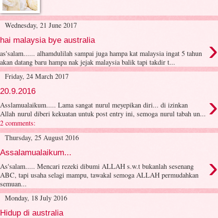
Wednesday, 21 June 2017
›
hai malaysia bye australia
as'salam...... alhamdulilah sampai juga hampa kat malaysia ingat 5 tahun
akan datang baru hampa nak jejak malaysia balik tapi takdir t...
Friday, 24 March 2017
20.9.2016
›
Asslamualaikum..... Lama sangat nurul meyepikan diri... di izinkan
Allah nurul diberi kekuatan untuk post entry ini, semoga nurul tabah un...
2 comments:
Thursday, 25 August 2016
Assalamualaikum...
›
As'salam..... Mencari rezeki dibumi ALLAH s.w.t bukanlah sesenang
ABC, tapi usaha selagi mampu, tawakal semoga ALLAH permudahkan
semuan...
Monday, 18 July 2016
Hidup di australia