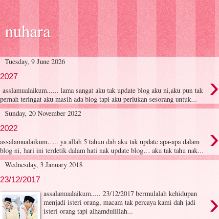
nuhara
Tuesday, 9 June 2026
›
2027
asslamualaikum...... lama sangat aku tak update blog aku ni,aku pun tak
pernah teringat aku masih ada blog tapi aku perlukan sesorang untuk...
Sunday, 20 November 2022
›
2022
assalamualaikum….. ya allah 5 tahun dah aku tak update apa-apa dalam
blog ni, hari ini terdetik dalam hati nak update blog… aku tak tahu nak...
Wednesday, 3 January 2018
23/12/2017
›
assalamualaikum..... 23/12/2017 bermulalah kehidupan
menjadi isteri orang, macam tak percaya kami dah jadi
isteri orang tapi alhamdulillah...